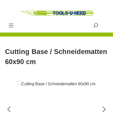
Zum Hauptinhalt springen
Cutting Base / Schneidematten
60x90 cm
Bildergalerie überspringen