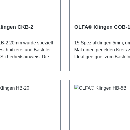
 25 % schärfer als Klingen
schärfer als Klingen der 
 AB-Serie. Die
Serie. Die Abbrechklingen 
ngen sind für besondere
besondere Langlebigkeit pr
it produziert - für scharfe
für scharfe Kanten mit jede
lingen CKB-2
OLFA® Klingen COB-
 jedem Schnitt. 13
13 Abbrechsegmente pro Kl
mente pro Klinge. Die
Verpackung enthält 50 ultr
-2 20mm wurde speziell
15 Spezialklingen 5mm, u
 enthält 10 ultrascharfe
Klingen. Sicherheitshinwei
zschnitzerei und Bastelei
Mal einen perfekten Kreis z
 einer praktischen
Klingen sind äußerst scharf
 Sicherheitshinweis: Diese
Ideal geeignet zum Basteln
ox, die in Blister verpackt
erfahrene Nutzer empfohle
d äußerst scharf! Nur für
Modellbau, etc. Die Klinge
erheitshinweis: Diese
Unbedingt außerhalb der 
Nutzer empfohlen.
hochwertigem Kohlenstoff-
d äußerst scharf! Nur für
von Kindern aufbewahren!
außerhalb der Reichweite
Werkzeugstahl wird mit O
Nutzer empfohlen.
rn aufbewahren!
präziser Multi-Step-Produkt
außerhalb der Reichweite
unvergleichliche Schärfe 
rn aufbewahren!
Langlebigkeit produziert.
Sicherheitshinweis: Diese
sind äußerst scharf! Nur fü
Nutzer empfohlen. Unbedi
außerhalb der Reichweite 