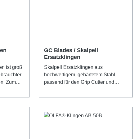
gen
GC Blades / Skalpell
Ersatzklingen
n ist groß
Skalpell Ersatzklingen aus
ebrauchter
hochwertigem, gehärtetem Stahl,
en. Zum
passend für den Grip Cutter und
en. Das
Blade Holder. 10 Stück mit 30° Grad.