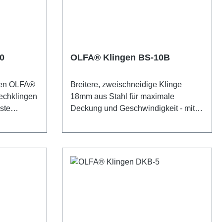
barkeit -
sind Langlebigkeit und Haltbarkeit -
en mit
das garantiert scharfe Kanten mit
n sind 9 mm
jedem Schnitt. 13 Abbrechsegmente
 pro
pro Klinge. Die Verpackung enthält 50
hält 50
Blätter, eingepackt in Blister.
0
OLFA® Klingen BS-10B
: Diese
Sicherheitshinweis: Diese Klingen
! Nur für
sind äußerst scharf! Nur für erfahrene
rfen OLFA®
Breitere, zweischneidige Klinge
n.
Nutzer empfohlen. Unbedingt
echklingen
18mm aus Stahl für maximale
Reichweite
außerhalb der Reichweite von
ste
Deckung und Geschwindigkeit - mit
Kindern aufbewahren!
worden.
einer scharfen und einer kantigen
rs für
Seite. Verwenden Sie je nach Job
ignet, wo
entweder eine scharfe Seite oder eine
agt ist.
raue Seite. Geeignet für die
n sind aus
Entfernung von Bodenfliesen und
eugstahl
Klebstoffen, Wandfliesen und -
len
beschichtungen,
doppelten
Bodenbeschichtungen, Teppichböden
en um 25 %
und Linoleum, Epoxiden und