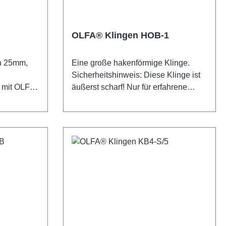
sind äußerst scharf! Nur für erfahrene
Nutzer empfohlen. Unbedingt
außerhalb der Reichweite von
OLFA® Klingen HOB-1
Kindern aufbewahren!
n 25mm,
Eine große hakenförmige Klinge.
Sicherheitshinweis: Diese Klinge ist
l mit OLFAs
äußerst scharf! Nur für erfahrene
ion für
Nutzer empfohlen. Unbedingt
und
außerhalb der Reichweite von
erden. Mit
Kindern aufbewahren!
charfe
besteht
packt in
: Diese
! Nur für
n.
Reichweite