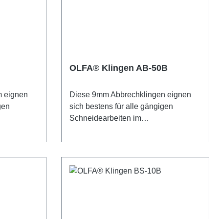
OLFA® Klingen AB-50B
m eignen
Diese 9mm Abbrechklingen eignen
gen
sich bestens für alle gängigen
Schneidearbeiten im
LFA® AB-
Handwerksbereich. Die OLFA® AB-
wertigem
50-Klingen sind aus hochwertigem
tellt, der
Karbonwerkzeugstahl hergestellt, der
n OLFA-
im bewährten mehrstufigen OLFA-
itet wurde
Produktionsprozess bearbeitet wurde
e Schärfe
und so für unvergleichliche Schärfe
keit sorgt.
und höchste Schnittgenauigkeit sorgt.
 Klingen
Weitere Eigenschaften der Klingen