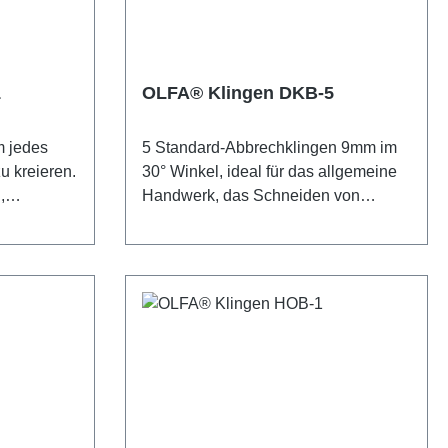
OLFA® AB-
Kunststoffen und
sind für
Bedachungsmaterialien.
oduziert -
Sicherheitshinweis: Diese Klingen
m Schnitt.
sind äußerst scharf! Nur für erfahrene
1
OLFA® Klingen DKB-5
inge. Die
Nutzer empfohlen. Unbedingt
ascharfe
außerhalb der Reichweite von
m jedes
5 Standard-Abbrechklingen 9mm im
s: Diese
Kindern aufbewahren!
u kreieren.
30° Winkel, ideal für das allgemeine
! Nur für
,
Handwerk, das Schneiden von
n.
 aus
Tapeten, etc. Die Klinge aus
Reichweite
hochwertigem Kohlenstoff-
LFAs
Werkzeugstahl wird mit OLFAs
ion für
präziser Multi-Step-Produktion für
und
unvergleichliche Schärfe und
Langlebigkeit produziert. Mit jedem
 Klingen
Abbruch eine neue scharfe
r erfahrene
Schnittfläche. Jede Klinge besteht
ngt
aus 9 Klingenteilen.
von
Sicherheitshinweis: Diese Klingen