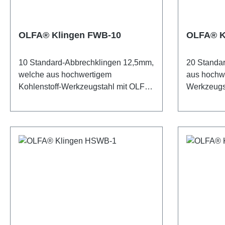
OLFA® Klingen FWB-10
OLFA® K
10 Standard-Abbrechklingen 12,5mm,
20 Standar
welche aus hochwertigem
aus hochwe
Kohlenstoff-Werkzeugstahl mit OLFAs
Werkzeugst
präziser Multi-Step-Produktion für
Multi-Step-
unvergleichliche Schärfe und
unvergleic
Langlebigkeit produziert werden. Mit
Langlebigk
jedem Abbruch eine neue scharfe
jedem Abbr
Schnittfläche. Jede Klinge besteht
Schnittflä
aus 13 Klingenteilen.
aus 7 Klin
Sicherheitshinweis: Diese Klingen
Sicherheit
sind äußerst scharf! Nur für erfahrene
sind äußers
Nutzer empfohlen. Unbedingt
Nutzer emp
außerhalb der Reichweite von
außerhalb 
Kindern aufbewahren!
Kindern a