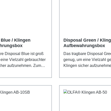
 Blue / Klingen
Disposal Green / Klin
hrungsbox
Aufbewahrungsbox
re Disposal Blue ist groß
Das tragbare Disposal Gree
eine Vielzahl gebrauchter
genug, um eine Vielzahl g
icher aufzunehmen. Zum
Klingen sicher aufzunehm
er Abbrechklingen. Das
„Kürzen“ der Abbrechkling
volle Disposal Green kann einfach
erden.
entleert werden.