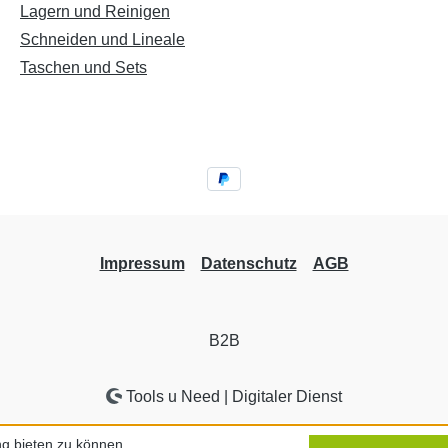
Lagern und Reinigen
gen sind äußerst scharf!
fahrene Nutzer empfohlen.
Schneiden und Lineale
außerhalb der Reichweite
Taschen und Sets
rn aufbewahren!
Impressum
Datenschutz
AGB
B2B
Tools u Need | Digitaler Dienst
g bieten zu können.