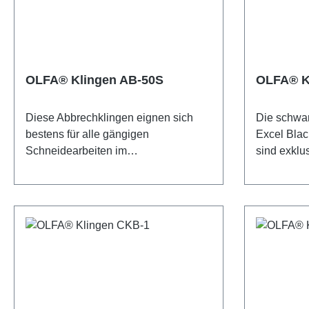
Weitere Eigenschaften der Klingen
Weitere Ei
sind Langlebigkeit und Haltbarkeit -
sind Langle
das garantiert scharfe Kanten mit
das garant
jedem Schnitt. Die Klingen sind 9 mm
jedem Schn
breit. 13 Abbrechsegmente pro
breit. 13 
OLFA® Klingen AB-50S
OLFA® K
Klinge. Die Verpackung enthält 10
Klinge. Di
Blätter in einer praktischen
Blätter in 
Diese Abbrechklingen eignen sich
Die schwar
Kunststoffbox, die in Blister verpackt
Kunststoffb
bestens für alle gängigen
Excel Bla
ist. Sicherheitshinweis: Diese Klingen
ist. Siche
Schneidearbeiten im
sind exklus
sind äußerst scharf! Nur für erfahrene
sind äußers
Handwerksbereich. Die OLFA® AB-
Schnittlei
Nutzer empfohlen. Unbedingt
Nutzer emp
50S-Klingen 9mm sind aus
Diese Klin
außerhalb der Reichweite von
außerhalb 
hochwertigem, rostfreiem
solche Ein
Kindern aufbewahren!
Kindern a
Karbonwerkzeugstahl hergestellt, der
höchste Kli
im bewährten mehrstufigen OLFA-
Die OLFA
Produktionsprozess bearbeitet wurde
sind aus h
und so für unvergleichliche Schärfe
Karbonwerk
und höchste Schnittgenauigkeit sorgt.
des spezie
Weitere Eigenschaften der Klingen
mittels do