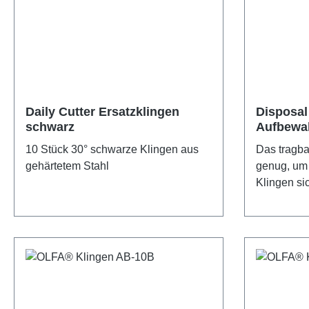
Daily Cutter Ersatzklingen
Disposal
schwarz
Aufbewa
10 Stück 30° schwarze Klingen aus
Das tragba
gehärtetem Stahl
genug, um 
Klingen s
„Kürzen“ d
volle Disposal Blue kann einfach
entleert w