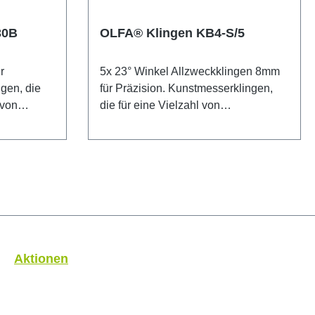
30B
OLFA® Klingen KB4-S/5
r
5x 23° Winkel Allzweckklingen 8mm
gen, die
für Präzision. Kunstmesserklingen,
die für eine Vielzahl von
 Klingen
Anwendungen geeignet sind. Die
Klinge aus hochwertigem Kohlenstoff-
t OLFAs
Werkzeugstahl wird mit OLFAs
präziser Multi-Step-Produktion für
oduziert.
unvergleichliche Schärfe produziert.
xtranadel
Sicherheitshinweis: Diese Klingen
sind äußerst scharf! Nur für erfahrene
 Klingen
Nutzer empfohlen. Unbedingt
r erfahrene
außerhalb der Reichweite von
Aktionen
ngt
Kindern aufbewahren!
von