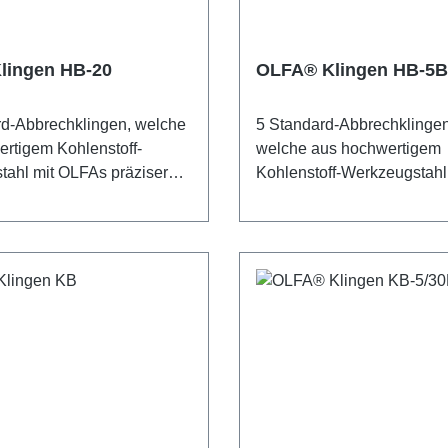
Kindern aufbewahren!
lingen HB-20
OLFA® Klingen HB-5B
d-Abbrechklingen, welche
5 Standard-Abbrechklinge
rtigem Kohlenstoff-
welche aus hochwertigem
ahl mit OLFAs präziser
Kohlenstoff-Werkzeugstah
Produktion für
präziser Multi-Step-Produkt
hliche Schärfe und
unvergleichliche Schärfe 
eit produziert werden. Mit
Langlebigkeit produziert w
uch eine neue scharfe
jedem Abbruch eine neue s
che. Jede Klinge besteht
Schnittfläche. Jede Klinge 
genteilen.
aus 7 Klingenteilen. Einge
shinweis: Diese Klingen
Blister. Sicherheitshinweis
t scharf! Nur für erfahrene
Klingen sind äußerst scharf
fohlen. Unbedingt
erfahrene Nutzer empfohle
der Reichweite von
Unbedingt außerhalb der 
ufbewahren!
von Kindern aufbewahren!