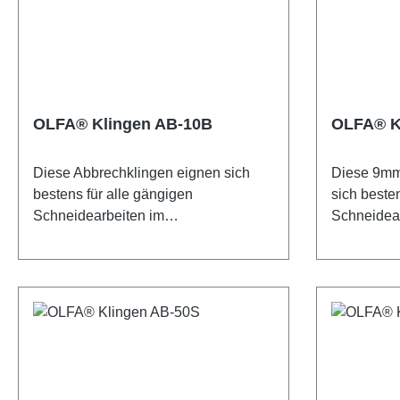
OLFA® Klingen AB-10B
OLFA® K
Diese Abbrechklingen eignen sich
Diese 9mm
bestens für alle gängigen
sich beste
Schneidearbeiten im
Schneidear
Handwerksbereich. Die OLFA® AB-
Handwerke
10B-Klingen 9mm sind aus
10SB-Klin
hochwertigem Karbonwerkzeugstahl
hochwertig
hergestellt, der im bewährten
Karbonwerk
mehrstufigen OLFA-
im bewähr
Produktionsprozess bearbeitet wurde
Produktion
und so für unvergleichliche Schärfe
und so für
und höchste Schnittgenauigkeit sorgt.
und höchst