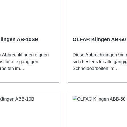
lingen AB-10SB
OLFA® Klingen AB-50
 Abbrechklingen eignen
Diese Abbrechklingen 9m
ns für alle gängigen
sich bestens für alle gängi
beiten im
Schneidearbeiten im
rbereich. Die OLFA® AB-
Handwerksbereich. Die O
gen sind aus
50-Klingen sind aus hoch
em, rostfreiem
Karbonwerkzeugstahl herges
zeugstahl hergestellt, der
im bewährten mehrstufige
ten mehrstufigen OLFA-
Produktionsprozess bearbe
sprozess bearbeitet wurde
und so für unvergleichlich
 unvergleichliche Schärfe
und höchste Schnittgenauig
e Schnittgenauigkeit sorgt.
Weitere Eigenschaften der