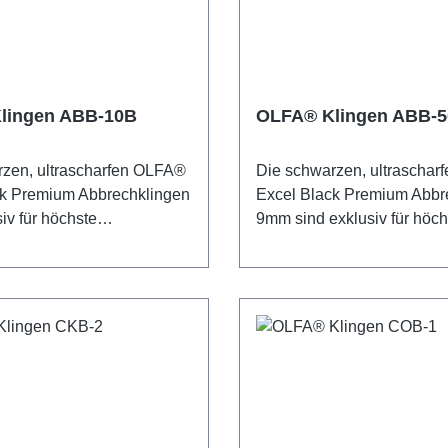
genschaften der Klingen
sind Langlebigkeit und Halt
bigkeit und Haltbarkeit -
das garantiert scharfe Kant
iert scharfe Kanten mit
jedem Schnitt. Die Klinge
itt. Die Klingen sind 9 mm
breit. 13 Abbrechsegmente
Abbrechsegmente pro
Klinge. Die Verpackung ent
lingen ABB-10B
OLFA® Klingen ABB-5
e Verpackung enthält 10
Blätter. Sicherheitshinweis
einer praktischen
Klingen sind äußerst scharf
zen, ultrascharfen OLFA®
Die schwarzen, ultrascha
ox, die in Blister verpackt
erfahrene Nutzer empfohle
ck Premium Abbrechklingen
Excel Black Premium Abbr
rheitshinweis: Diese Klingen
Unbedingt außerhalb der 
iv für höchste
9mm sind exklusiv für höch
t scharf! Nur für erfahrene
von Kindern aufbewahren!
stung entworfen worden.
Schnittleistung entworfen 
fohlen. Unbedingt
gen sind besonders für
Diese Klingen sind besonde
der Reichweite von
satzgebiete geeignet, wo
solche Einsatzgebiete gee
ufbewahren!
ngenschärfe gefragt ist.
höchste Klingenschärfe gefr
® ABB-10B-Klingen 9mm
Die OLFA® ABB-50-Klinge
ochwertigen
hochwertigen Karbonwerkz
zeugstahl gefertigt. Dank
gefertigt. Dank des speziel
llen Fertigungsprozess
Fertigungsprozess mittels 
ppelten Honens, sind diese
Honens, sind diese Kling