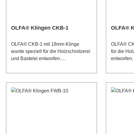
sind Langlebigkeit und Haltbarkeit -
Klingen um
das garantiert scharfe Kanten mit
der OLFA®
jedem Schnitt. Die Klingen sind 9 mm
Abbrechkli
breit. 13 Abbrechsegmente pro
Langlebigke
OLFA® Klingen CKB-1
OLFA® K
Klinge. Die Verpackung enthält 50
Kanten mit
Blätter. Sicherheitshinweis: Diese
Abbrechseg
OLFA® CKB-1 mit 18mm Klinge
OLFA® CKB
Klingen sind äußerst scharf! Nur für
Verpackung
wurde speziell für die Holzschnitzerei
für die Hol
erfahrene Nutzer empfohlen.
Klingen in
und Bastelei entworfen.
entworfen.
Unbedingt außerhalb der Reichweite
Kunststoffb
Sicherheitshinweis: Diese Klingen
Klingen sin
von Kindern aufbewahren!
sind. Sich
sind äußerst scharf! Nur für erfahrene
erfahrene 
Klingen sin
Nutzer empfohlen. Unbedingt
Unbedingt 
erfahrene 
außerhalb der Reichweite von
von Kinde
Unbedingt 
Kindern aufbewahren!
von Kinde