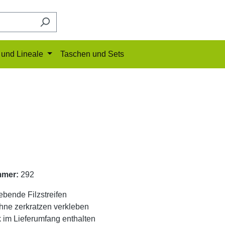
und Lineale
Taschen und Sets
mmer:
292
ebende Filzstreifen
hne zerkratzen verkleben
 im Lieferumfang enthalten