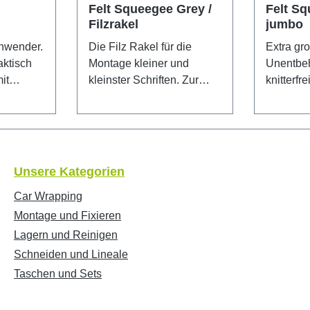
Felt Squeegee Grey /
Felt S
Filzrakel
jumbo
Anwender.
Die Filz Rakel für die
Extra gro
aktisch
Montage kleiner und
Unentbehr
kleinster Schriften. Zur
knitterfr
halten.
Nassverklebung geeignet.
Wasserfe
für
Die Härte von 0,52
mit einer
d
gewährt knitterfreies
die Troc
flächen.
Verkleben. Maße: 100 × 65
Nassverk
mit
× 12 mm
Jumbo: 2
Unsere Kategorien
em
mm.
 in der
Car Wrapping
ut über
Montage und Fixieren
Lagern und Reinigen
akel.
Schneiden und Lineale
s
Taschen und Sets