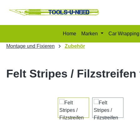
m Hauptinhalt springen
Zur Suche springen
Zur Hauptnavigation springen
Home
Marken
Car Wrapping
Montage und Fixieren
Zubehör
Felt Stripes / Filzstreifen
Bildergalerie überspringen