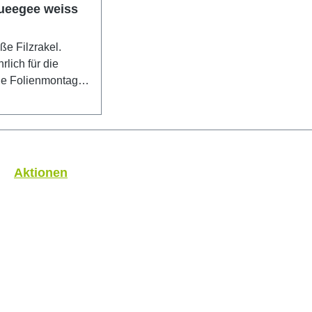
queegee weiss
ße Filzrakel.
lich für die
eie Folienmontage.
ste Qualität White
 Härte von 0,44 für
ken- und
lebung geeignet.
10 x 105 x 12
Aktionen