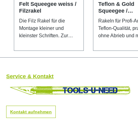
Felt Squeegee weiss /
Teflon & Gold
Filzrakel
Squeegee /
Folienrakel
Die Filz Rakel für die
Rakeln für Profi-
Montage kleiner und
Teflon-Qualität, pr
kleinster Schriften. Zur
ohne Abrieb und mit
Trocken- und
optimalen Gleitver
Nassverklebung geeignet.
Bestens geeignet 
Die Härte von 0,52
Tönungsfolien un
gewährt knitterfreies
empfindliche Ober
Verkleben. Maße: 100 × 65
Die Gold-Qualität 
Service & Kontakt
× 12 mm
optimalen, mittler
Härtegrad liegt gut
Hand und gleitet g
Folien und ist vergleichbar
mit der 3M Gold R
Kontakt aufnehmen
Spitzenqualität au
Deutschland.