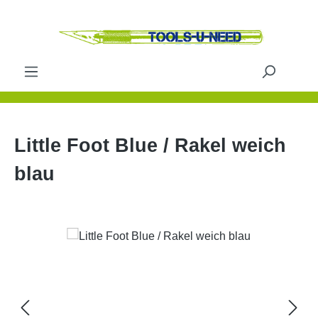
Zum Hauptinhalt springen
Little Foot Blue / Rakel weich
blau
Bildergalerie überspringen