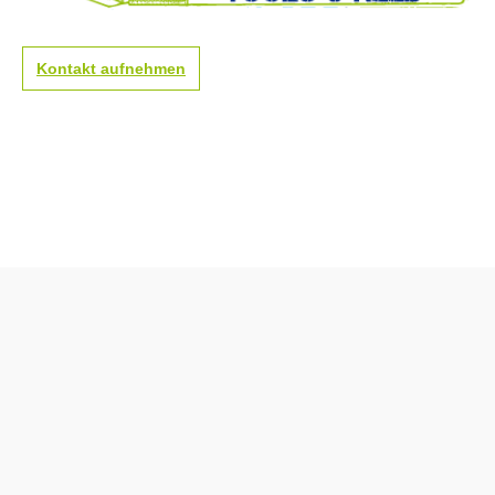
bewährten mehrstufigen
bewährten mehrst
OLFA-Produktionsprozess
OLFA-Produktion
bearbeitet wurde und so
bearbeitet wurde 
Kontakt aufnehmen
für unvergleichliche
für unvergleichlic
Schärfe und höchste
Schärfe und höch
Schnittgenauigkeit sorgt.
Schnittgenauigkeit
Weitere Eigenschaften der
Weitere Eigenscha
Klingen sind Langlebigkeit
Klingen sind Lang
und Haltbarkeit - das
und Haltbarkeit - das
garantiert scharfe Kanten
garantiert scharfe
mit jedem Schnitt. 7
mit jedem Schnitt.
Abbrechsegmente pro
Abbrechsegmente
Klinge. Gut geeignet für
Klinge. Gut geeign
Modellbau, Sammelalben,
Modellbau, Samm
allgemeiner Hobbybedarf,
allgemeiner Hobbybedarf,
normale
normale
Handwerksarbeiten, etc.
Handwerksarbeiten
Die Verpackung enthält 10
Die Verpackung en
scharfe 30°-Klingen im
scharfe 30°-Kling