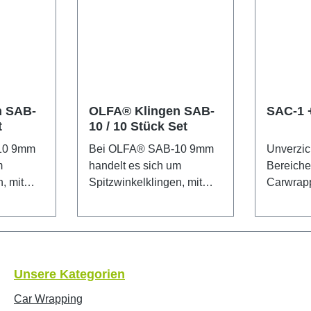
n SAB-
OLFA® Klingen SAB-
SAC-1 
t
10 / 10 Stück Set
10 9mm
Bei OLFA® SAB-10 9mm
Unverzich
m
handelt es sich um
Bereiche
, mit
Spitzwinkelklingen, mit
Carwrap
denen vielfältige
Folienzu
chkeite
Anwendungsmöglichkeite
Scheiben
nd. Diese
n durchführbar sind. Diese
Schriftzü
Klingen sind aus sind aus
von Bast
hochwertigem
Original
Unsere Kategorien
tahl
Karbonwerkzeugstahl
überzeug
hergestellt, der im
robuste 
Car Wrapping