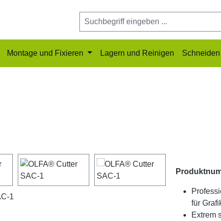
Montage und Fixieren
Lagern und Reinigen
Schneiden 
Produktnu
Professi
für Graf
Extrem s