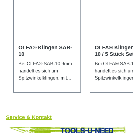
OLFA® Klingen SAB-
OLFA® Klinge
10
10 / 5 Stück Se
Bei OLFA® SAB-10 9mm
Bei OLFA® SAB-
handelt es sich um
handelt es sich u
Spitzwinkelklingen, mit
Spitzwinkelklingen
denen vielfältige
denen vielfältige
Anwendungsmöglichkeite
Anwendungsmögli
n durchführbar sind. Diese
n durchführbar si
Klingen sind aus sind aus
Klingen sind aus sind aus
hochwertigem
hochwertigem
Service & Kontakt
Karbonwerkzeugstahl
Karbonwerkzeugs
hergestellt, der im
hergestellt, der im