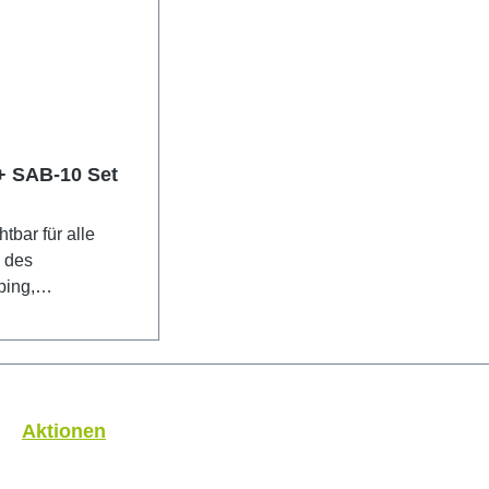
+ SAB-10 Set
tbar für alle
 des
ping,
schnittes,
tönungsfolien,
gen und alle Art
elarbeiten. Das
 Olfa Messer
Aktionen
t durch seine
Bauart und seine