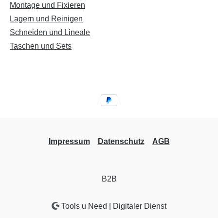
ufigen
bewährten mehrstufigen
wackelfr
Montage und Fixieren
sprozess
OLFA-Produktionsprozess
noch län
Lagern und Reinigen
und so
bearbeitet wurde und so
Schneid
Schneiden und Lineale
he
für unvergleichliche
gleich i
Taschen und Sets
ste
Schärfe und höchste
SAB-10 Kl
 sorgt.
Schnittgenauigkeit sorgt.
Klingen 
ften der
Weitere Eigenschaften der
Kohlenst
lebigkeit
Klingen sind Langlebigkeit
Werkzeug
und Haltbarkeit - das
 Kanten
garantiert scharfe Kanten
 7
mit jedem Schnitt. 7
 pro
Abbrechsegmente pro
Impressum
Datenschutz
AGB
et für
Klinge. Gut geeignet für
elalben,
Modellbau, Sammelalben,
allgemeiner Hobbybedarf,
normale
B2B
, etc.
Handwerksarbeiten, etc.
thält 10
Die Verpackung enthält 10
Tools u Need | Digitaler Dienst
en im
scharfe 30°-Klingen im