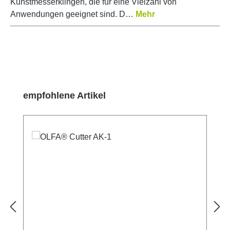
Kunstmesserklingen, die für eine Vielzahl von
Anwendungen geeignet sind. D…
Mehr
Produktgalerie überspringen
empfohlene Artikel