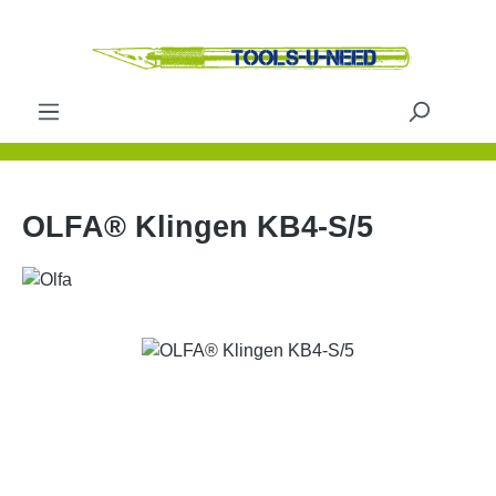
Zum Hauptinhalt springen
OLFA® Klingen KB4-S/5
Bildergalerie überspringen