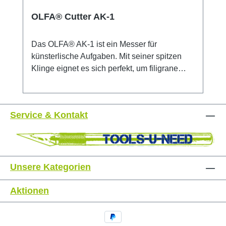
OLFA® Cutter AK-1
Das OLFA® AK-1 ist ein Messer für
künsterlische Aufgaben. Mit seiner spitzen
Klinge eignet es sich perfekt, um filigrane
Arbeiten mit höchster Präzision zu erledigen.
Dieses stiftähnliche Messer verfügt über
einen konturierten Griff mit strukturiertem Grip
Service & Kontakt
für Komfort und Stabilität. Einfacher
Messerwechsel in Sekundenschnelle. Die
Klinge besteht aus hochwertigem
Karbonwerkzeugstahl, der im bewährten
mehrstufigen OLFA-Produktionsprozess
Unsere Kategorien
bearbeitet wurde und so für unvergleichliche
Schärfe und höchste Schnittgenauigkeit
Aktionen
sorgt. Für Rechts- und Linkshänder geeignet.
Bestellen Sie auch gleich die passenden
OLFA KB Ersatzklingen. Sicherheitshinweis: