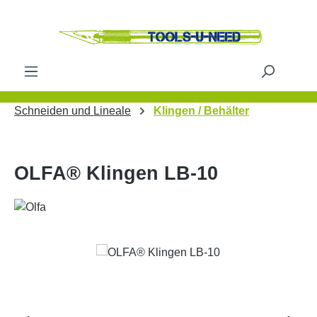
Zum Hauptinhalt springen
Schneiden und Lineale
Klingen / Behälter
OLFA® Klingen LB-10
Bildergalerie überspringen