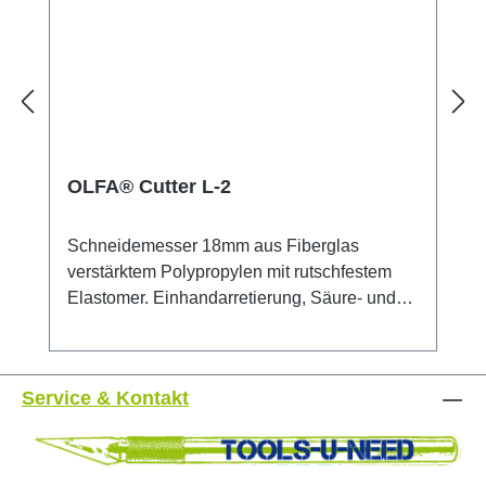
OLFA® Cutter L-2
Schneidemesser 18mm aus Fiberglas
verstärktem Polypropylen mit rutschfestem
Elastomer. Einhandarretierung, Säure- und
Aceton beständig. Maximale Schneidkraft, mit
Feststellrad. Sicherheitshinweis: Dieses
Messer ist äußerst scharf! Nur für erfahrene
Service & Kontakt
Nutzer empfohlen. Unbedingt außerhalb der
Reichweite von Kindern aufbewahren!