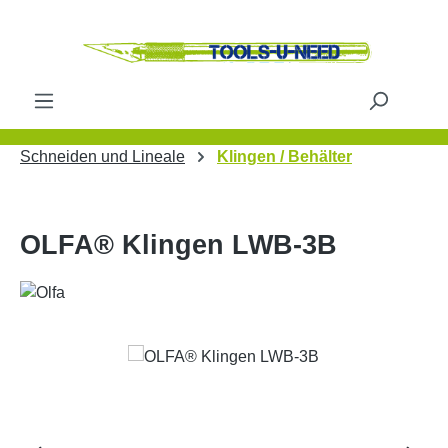
Zum Hauptinhalt springen
Schneiden und Lineale
Klingen / Behälter
OLFA® Klingen LWB-3B
Bildergalerie überspringen