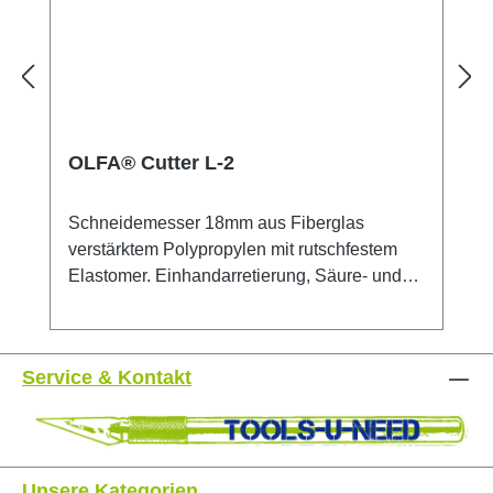
OLFA® Cutter L-2
Schneidemesser 18mm aus Fiberglas
verstärktem Polypropylen mit rutschfestem
Elastomer. Einhandarretierung, Säure- und
Aceton beständig. Maximale Schneidkraft, mit
Feststellrad. Sicherheitshinweis: Dieses
Messer ist äußerst scharf! Nur für erfahrene
Service & Kontakt
Nutzer empfohlen. Unbedingt außerhalb der
Reichweite von Kindern aufbewahren!
Unsere Kategorien