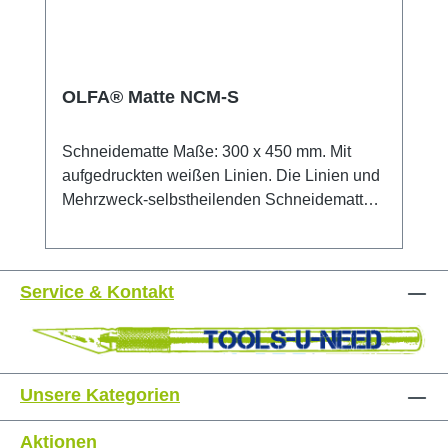
OLFA® Matte NCM-S
Schneidematte Maße: 300 x 450 mm. Mit
aufgedruckten weißen Linien. Die Linien und
Mehrzweck-selbstheilenden Schneidematten
der NCM-Serie sind speziell für die
Verwendung mit OLFA Standard-
Schneidwerkzeugen,
Service & Kontakt
Hochleistungsschneidwerkzeugen,
Kunstmessern, Rotationsschneidwerkzeugen
und Spezialschneidwerkzeugen konzipiert.
Doppelseitig mit grüner Grundfarbe und
einseitig mit weißen Gitterlinien. Die
Unsere Kategorien
Gitterlinien sind zum einfachen Messen und
zum genauen Schneiden von Geraden
Aktionen