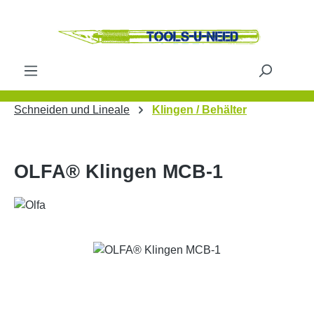
Zum Hauptinhalt springen
Schneiden und Lineale
Klingen / Behälter
OLFA® Klingen MCB-1
Bildergalerie überspringen