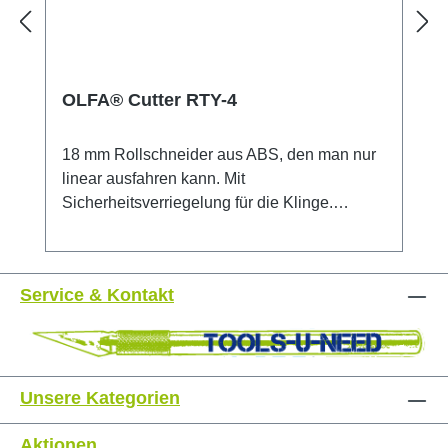
OLFA® Cutter RTY-4
18 mm Rollschneider aus ABS, den man nur
linear ausfahren kann. Mit
Sicherheitsverriegelung für die Klinge.
Sowohl für Rechts- als auch Linkshänder
geeignet. Besonders geeignet zum
Schneiden von Papier, Folien, Pappe,
Service & Kontakt
schwierig erreichbare Kanten, etc.
Sicherheitshinweis: Dieses Messer ist
äußerst scharf! Nur für erfahrene Nutzer
empfohlen. Unbedingt außerhalb der
Reichweite von Kindern aufbewahren!
Unsere Kategorien
Aktionen