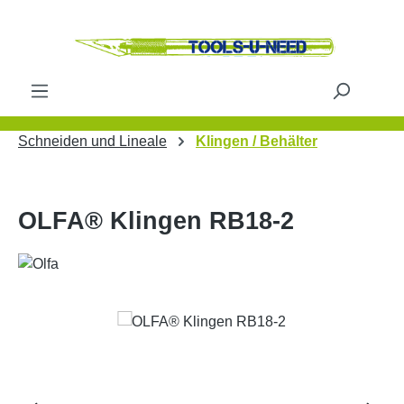
Zum Hauptinhalt springen
Schneiden und Lineale
Klingen / Behälter
OLFA® Klingen RB18-2
Bildergalerie überspringen