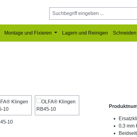
Montage und Fixieren
Lagern und Reinigen
Schneiden 
Produktnu
Ersatzk
0,3 mm 
Beidseit