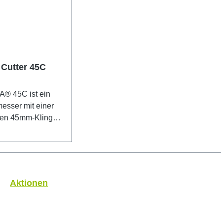
Cutter 45C
® 45C ist ein
esser mit einer
den 45mm-Klinge
et sich besonders
das Schneiden von
, Teppich, etc.
itshinweis:
esser ist äußerst
Aktionen
ur für erfahrene
mpfohlen.
t außerhalb der