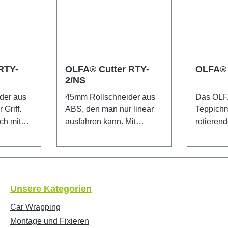
RTY-
OLFA® Cutter RTY-
OLFA® 
2/NS
der aus
45mm Rollschneider aus
Das OLFA
Griff.
ABS, den man nur linear
Teppichm
ch mit
ausfahren kann. Mit
rotieren
 unten
Sicherheitsverriegelung für
und eign
die Klinge. Sowohl für
gut für 
elung für
Rechts- als auch
Linoleum
ders
Linkshänder geeignet.
Sicherhe
neiden
Besonders geeignet zum
Dieses M
Unsere Kategorien
n, Pappe,
Schneiden von Papier,
scharf! N
bare
Folien, Pappe, schwierig
Nutzer e
Car Wrapping
erreichbare Kanten, etc.
Unbeding
Montage und Fixieren