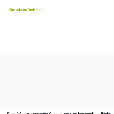
Sicherheitshinweis:
Sicherheitshinwei
Dieses Messer ist äußerst
Dieses Messer ist
Kontakt aufnehmen
scharf! Nur für erfahrene
scharf! Nur für er
Nutzer empfohlen.
Nutzer empfohlen
Unbedingt außerhalb der
Unbedingt außerh
Reichweite von Kindern
Reichweite von K
aufbewahren!
aufbewahren!
Diese Website verwendet Cookies, um eine bestmögliche Erfahrun