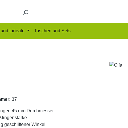
und Lineale
Taschen und Sets
mmer:
37
lingen 45 mm Durchmesser
Klingenstärke
ig geschliffener Winkel