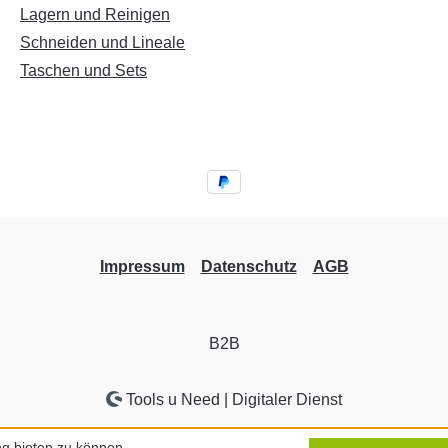
s:
Sicherheitshinweis:
Reichwei
Lagern und Reinigen
 äußerst
Dieses Messer ist äußerst
aufbewa
Schneiden und Lineale
fahrene
scharf! Nur für erfahrene
Taschen und Sets
.
Nutzer empfohlen.
alb der
Unbedingt außerhalb der
indern
Reichweite von Kindern
aufbewahren!
Impressum
Datenschutz
AGB
B2B
Tools u Need | Digitaler Dienst
g bieten zu können.