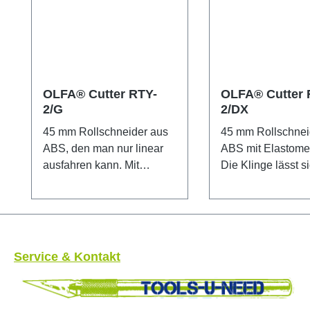
OLFA® Cutter RTY-
OLFA® Cutter 
2/G
2/DX
45 mm Rollschneider aus
45 mm Rollschnei
ABS, den man nur linear
ABS mit Elastomer 
ausfahren kann. Mit
Die Klinge lässt si
Sicherheitsverriegelung für
einem Hebel nach
die Klinge. Sowohl für
ausfahren. Mit
Rechts- als auch
Sicherheitsverrieg
Linkshänder geeignet.
die Klinge. Beson
Besonders geeignet zum
geeignet zum Sch
Service & Kontakt
Schneiden von Papier,
von Papier, Folie
Folien, Pappe, schwierig
schwierig erreich
erreichbare Kanten, etc.
Kanten, etc.