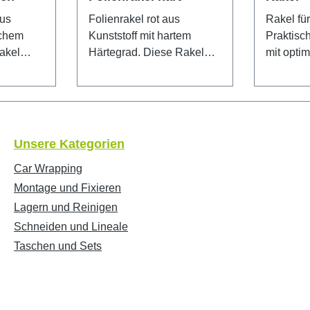
aus
Folienrakel rot aus
Rakel fü
ichem
Kunststoff mit hartem
Praktisc
akel
Härtegrad. Diese Rakel
mit opti
bietet zudem noch eine
Gleitverhalte
weichere
härtere und weichere
geeignet
darf.
Kante - je nach Bedarf.
und empf
Glatte Kante für beste
Oberflächen. D
Ergebnisse. Härtegrad: 80°
Qualität 
Unsere Kategorien
s
Shore Spitzenqualität aus
mittlerem
e:
Deutschland. Maße:
gut in der Hand und glei
Car Wrapping
100x70mm
gut über
Montage und Fixieren
istvergle
Lagern und Reinigen
Goldrakel. Härtegrad
Schneiden und Lineale
Shore Sp
Taschen und Sets
Deutsch