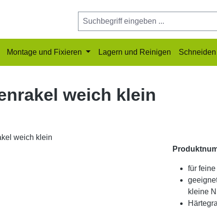
Montage und Fixieren
Lagern und Reinigen
Schneiden 
enrakel weich klein
Produktnu
für fein
geeignet
kleine 
Härtegr