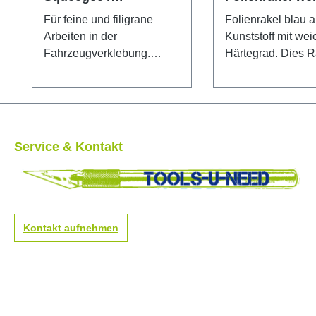
Folienrakel klein
Für feine und filigrane
Folienrakel blau 
Arbeiten in der
Kunststoff mit we
Fahrzeugverklebung.
Härtegrad. Dies R
Besonders geeignet für
bietet zudem noch mal
das einarbeiten der Folie
eine härtere und 
an Blinker, Tankdeckel, in
Kante - je nach Be
kleine Nuten und Sicken.
Glatte Kante für beste
In zwei Härtegraden
Ergebnisse.
Service & Kontakt
erhältlich.
Spitzenqualität au
Qualitätswerkzeug aus
Deutschland. Maß
deutscher Produktion.
100x70mm
Kontakt aufnehmen