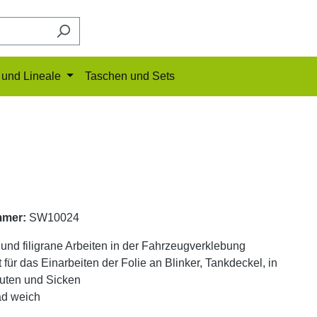
und Lineale
Taschen und Sets
mmer:
SW10024
e und filigrane Arbeiten in der Fahrzeugverklebung
 für das Einarbeiten der Folie an Blinker, Tankdeckel, in
Nuten und Sicken
ad weich