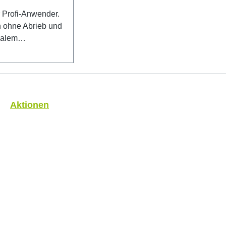
r Profi-Anwender.
h ohne Abrieb und
malem
n. Bestens
 für Tönungsfolien
indliche
ie Gold-
mit optimalem,
Aktionen
 Härtegrad liegt
tet
 Folien und
ichbar mit der 3M
: 70°
itzenqualität aus
land