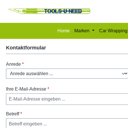
m Hauptinhalt springen
Zur Suche springen
Zur Hauptnavigation springen
Home
Marken
Car Wrapping
Kontaktformular
Anrede
*
Ihre E-Mail-Adresse
*
Betreff
*