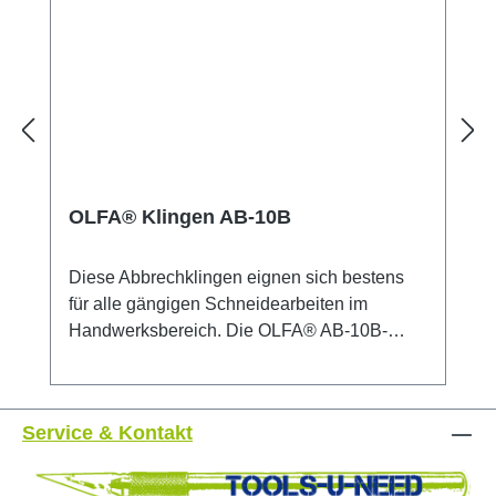
OLFA® Klingen AB-10B
Diese Abbrechklingen eignen sich bestens
für alle gängigen Schneidearbeiten im
Handwerksbereich. Die OLFA® AB-10B-
Klingen 9mm sind aus hochwertigem
Karbonwerkzeugstahl hergestellt, der im
bewährten mehrstufigen OLFA-
Service & Kontakt
Produktionsprozess bearbeitet wurde und so
für unvergleichliche Schärfe und höchste
Schnittgenauigkeit sorgt. Weitere