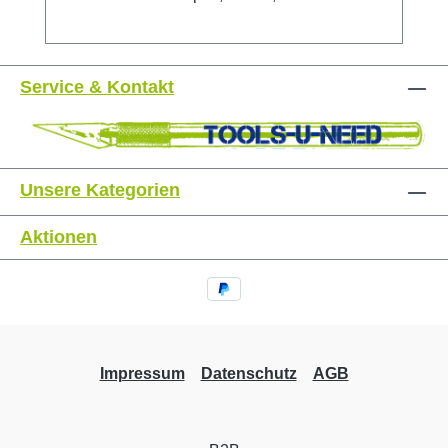
Die Klinge besteht aus hochwertigem
Karbonwerkzeugstahl, der im bewährten
mehrstufigen OLFA-Produktionsprozess
Service & Kontakt
bearbeitet wurde und so für unvergleichliche
Schärfe und höchste Schnittgenauigkeit
sorgt. Langelebige und haltbare
Abbrechklinge - für scharfe Kanten mit jedem
Schnitt. Der Klingenwechsel erfolgt einfach
Unsere Kategorien
und ohne zusätzliches Werkzeug.
Sicherheitshinweis: Dieses Messer ist
Aktionen
äußerst scharf! Nur für erfahrene Nutzer
empfohlen. Unbedingt außerhalb der
Reichweite von Kindern aufbewahren!
Impressum
Datenschutz
AGB