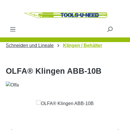
Zum Hauptinhalt springen
Schneiden und Lineale
Klingen / Behälter
OLFA® Klingen ABB-10B
Bildergalerie überspringen