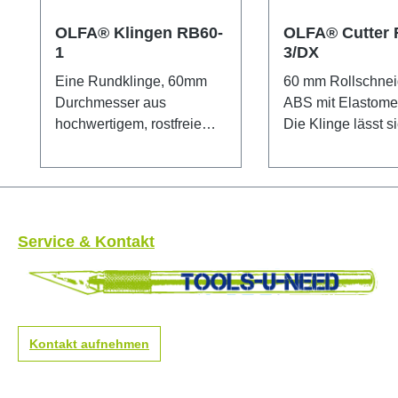
OLFA® Klingen RB60-
OLFA® Cutter 
1
3/DX
Eine Rundklinge, 60mm
60 mm Rollschnei
Durchmesser aus
ABS mit Elastomer 
hochwertigem, rostfreiem
Die Klinge lässt si
Kohlenstoff-Werkzeugstahl
einem Hebel nach
wird mit OLFAs präziser
ausfahren. Mit
Multi-Step-Produktion für
Sicherheitsverrieg
unvergleichliche Schärfe
die Klinge. Beson
und Langlebigkeit
geeignet zum Sch
Service & Kontakt
produziert.
von Papier, Folie
Sicherheitshinweis: Diese
schwierig erreich
Klinge ist äußerst scharf!
Kanten, etc.
Nur für erfahrene Nutzer
Sicherheitshinwei
empfohlen. Unbedingt
Dieses Messer ist
Kontakt aufnehmen
außerhalb der Reichweite
scharf! Nur für er
von Kindern aufbewahren!
Nutzer empfohlen