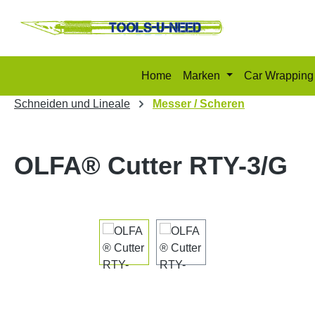
m Hauptinhalt springen
Zur Suche springen
Zur Hauptnavigation springen
Home
Marken
Car Wrapping
Schneiden und Lineale
Messer / Scheren
OLFA® Cutter RTY-3/G
Bildergalerie überspringen