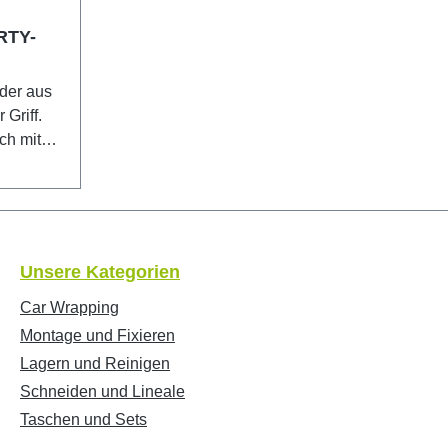
RTY-
der aus
Griff.
ch mit
 unten
elung für
ders
neiden
Unsere Kategorien
n, Pappe,
bare
Car Wrapping
Montage und Fixieren
s:
Lagern und Reinigen
 äußerst
Schneiden und Lineale
fahrene
Taschen und Sets
.