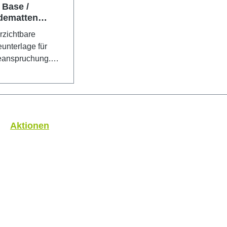
 Base /
dematten
cm
rzichtbare
unterlage für
eanspruchung.
s langlebig durch
dwichstruktur und
stverschließende
nmaterial. Die
 fünfach
Aktionen
tet und mit
 Skalenaufdruck
Schneidefläche
. Eine Seite grün,
schwarz. 60x90cm