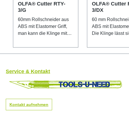
OLFA® Cutter RTY-
OLFA® Cutter 
3/G
3/DX
60mm Rollschneider aus
60 mm Rollschnei
ABS mit Elastomer Griff,
ABS mit Elastomer 
man kann die Klinge mit
Die Klinge lässt si
einem Hebel nach unten
einem Hebel nach
ausfahren. Mit
ausfahren. Mit
Sicherheitsverriegelung für
Sicherheitsverrieg
die Klinge. Besonders
die Klinge. Beson
geeignet zum Schneiden
geeignet zum Sch
Service & Kontakt
von Papier, Folien, Pappe,
von Papier, Folie
schwierig erreichbare
schwierig erreich
Kanten, etc.
Kanten, etc.
Sicherheitshinweis:
Sicherheitshinwei
Dieses Messer ist äußerst
Dieses Messer ist
Kontakt aufnehmen
scharf! Nur für erfahrene
scharf! Nur für er
Nutzer empfohlen.
Nutzer empfohlen
Unbedingt außerhalb der
Unbedingt außerh