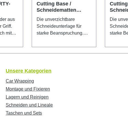
RTY-
Cutting Base /
Cutting
Schneidematten
Schnei
30x45 cm
60x90 
der aus
Die unverzichtbare
Die unve
Griff.
Schneideunterlage für
Schneide
ch mit
starke Beanspruchung.
starke B
 unten
Besonders langlebig durch
Besonder
ihre Sandwichstruktur und
ihre San
elung für
das selbstverschließende
das selb
ders
Oberflächenmaterial. Die
Oberfläche
neiden
Matte ist fünfach
Matte ist
Unsere Kategorien
n, Pappe,
beschichtet und mit
beschich
bare
10/50mm Skalenaufdruck
10/50mm
Car Wrapping
auf der Schneidefläche
auf der 
Montage und Fixieren
s:
versehen. Eine Seite grün,
versehen
Lagern und Reinigen
 äußerst
andere schwarz. 30x45 cm
andere 
Schneiden und Lineale
fahrene
Taschen und Sets
.
alb der