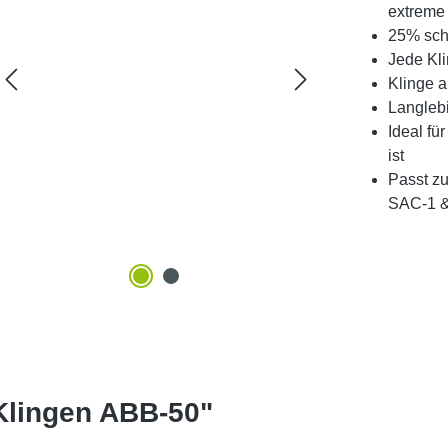
extreme
25% sch
Jede Kli
Klinge 
Langleb
Ideal fü
ist
Passt zu
SAC-1 
Klingen ABB-50"