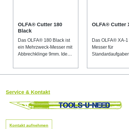
OLFA® Cutter 180
OLFA® Cutter 
Black
Das OLFA® 180 Black ist
Das OLFA® XA-1 i
ein Mehrzweck-Messer mit
Messer für
Abbrechklinge 9mm. Ideal
Standardaufgaben
für das Schneiden von
der X-Design-Ser
Papier, Folien, Bänder etc.
Schneidewerkzeu
Die Klinge besteht aus
dieser besondere
hochwertigem
vereinen rutschfes
Karbonwerkzeugstahl, der
mit außergewöhnl
Service & Kontakt
im bewährten mehrstufigen
innovativem
OLFA-Produktionsprozess
Arbeitskomfort.
bearbeitet wurde und so
Besonderheiten d
für unvergleichliche
Messers sind die
Schärfe und höchste
automatische
Kontakt aufnehmen