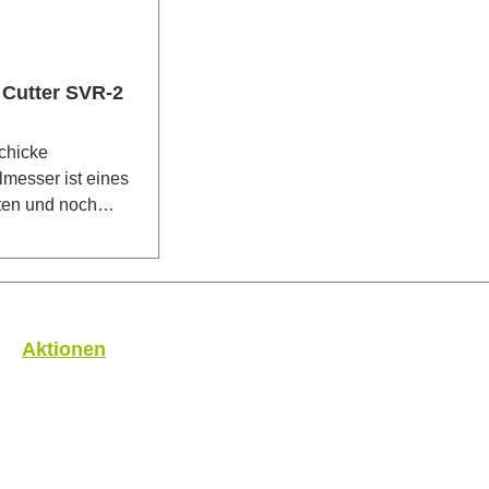
Cutter SVR-2
chicke
lmesser ist eines
sten und noch
erten Produkte
ma OLFA®. Das
VR-2 9mm ist
ür den Einsatz in
 und rostigen
Aktionen
gen geeignet.
matische
rschluss sorgt für
che Kontrolle und
it. Das Messer