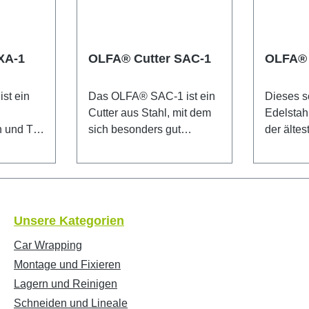
XA-1
OLFA® Cutter SAC-1
OLFA® 
st ein
Das OLFA® SAC-1 ist ein
Dieses s
Cutter aus Stahl, mit dem
Edelstah
 und Teil
sich besonders gut
der älte
ie™. Die
Grafiken bearbeiten
unveränd
ge
lassen. Durch sein
der Fir
n Serie
ultraschlankes Design und
OLFA® S
ten Grip
die spitz zulaufende
perfekt f
ichem,
Klingenspitze, ist dieses
feuchten
Unsere Kategorien
Messer bei professionellen
Umgebun
Grafikkünstlern und
Der auto
Car Wrapping
es
Werbetechnikern äußerst
Messerve
Montage und Fixieren
beliebt. Das SAC-1 verfügt
zusätzli
Lagern und Reinigen
über eine
Sicherhe
Schneiden und Lineale