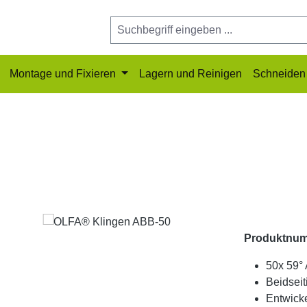
Montage und Fixieren
Lagern und Reinigen
Schneiden 
Produktnu
50x 59°
Beidseit
Entwicke