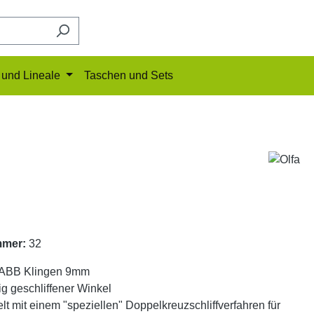
und Lineale
Taschen und Sets
mmer:
32
 ABB Klingen 9mm
ig geschliffener Winkel
lt mit einem "speziellen" Doppelkreuzschliffverfahren für